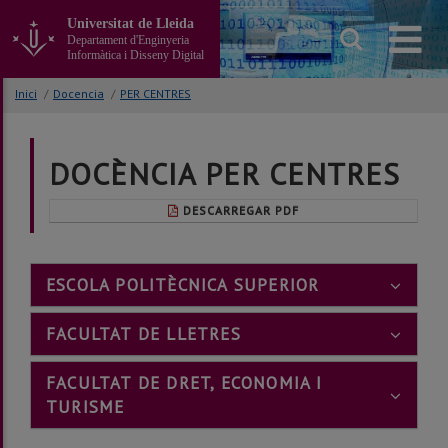
Anar
Universitat de Lleida
al
Departament d'Enginyeria
contingut
Informàtica i Disseny Digital
principal
de
Inici
/
Docencia
/
PER CENTRES
la
pàgina
DOCÈNCIA PER CENTRES
DESCARREGAR PDF
ESCOLA POLITÈCNICA SUPERIOR
FACULTAT DE LLETRES
FACULTAT DE DRET, ECONOMIA I
TURISME