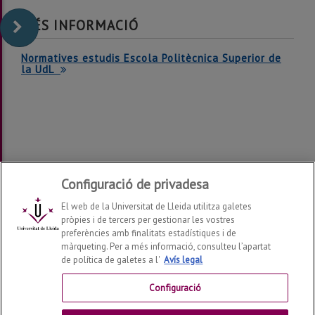
MÉS INFORMACIÓ
Normatives estudis Escola Politècnica Superior de
la UdL
Configuració de privadesa
El web de la Universitat de Lleida utilitza galetes
pròpies i de tercers per gestionar les vostres
preferències amb finalitats estadístiques i de
màrqueting. Per a més informació, consulteu l’apartat
de política de galetes a l'
Avís legal
Departament d'Enginyeria Informàtica i Disseny Digital
2026
© | Telf: +34 973 70 27 55
Configuració
Contactar