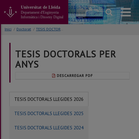
Anar
Universitat de Lleida
al
Departament d'Enginyeria
contingut
Informàtica i Disseny Digital
principal
de
Inici
/
Doctorat
/
TESIS DOCTORALS
la
pàgina
TESIS DOCTORALS PER
ANYS
DESCARREGAR PDF
TESIS DOCTORALS LLEGIDES 2026
TESIS DOCTORALS LLEGIDES 2025
TESIS DOCTORALS LLEGIDES 2024