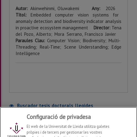
Autor:
Akinwehinmi, Oluwakemi
Any:
2026
Títol:
Embedded computer vision systems for
anomaly detection and biodiversity indicator analysis
in proactive ecosystem management
Director:
Tena
del Pozo, Alberto; Mora Serrano, Francisco Javier
Paraules Clau:
Computer Vision; Biodiversity; Multi-
Threading; Real-Time; Scene Understanding; Edge
Intelligence
Buscador tesis doctorals llegides
anteriorment:
Configuració de privadesa
El web de la Universitat de Lleida utilitza galetes
pròpies i de tercers per gestionar les vostres